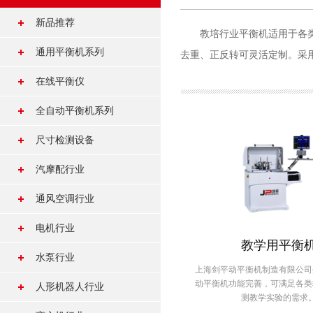
新品推荐
教培行业平衡机适用于各
平衡机新品推荐
通用平衡机系列
去重、正反转可灵活定制。采
高速平衡机
在线平衡仪
圈带平衡机
现场平衡仪
全自动平衡机系列
万向节平衡机
立式钻孔全自动
尺寸检测设备
双驱动平衡机
立式铣削全自动
尺寸检测
汽摩配行业
单面立式平衡机
激光去重全自动
涡流探伤
汽车电机
通风空调行业
双面立式平衡机
转子钻孔全自动平衡机
轮胎轮毂端径跳设备
皮带轮飞轮
立式气动主轴平衡机
轴流风叶平衡机
电机行业
绕线转子全自动平衡机
冷凝风扇端径跳设备
教学用平衡
汽车制动系统
自动定位平衡机
离心叶轮平衡机
微型磁电机转子平衡机
水泵行业
发电机转子全自动
暖风机端径跳设备
上海剑平动平衡机制造有限公司
汽车空调系统
自驱动平衡机
贯流风叶平衡机
开关磁阻电机平衡机
动平衡机功能完善，可满足各类
新能源电机全自动
水泵叶轮平衡机
人形机器人行业
贯流风扇端径跳设备
汽车动力总成
测教学实验的需求
电测系统
外转子风机平衡机
磁钢转子平衡机
水泵电机转子平衡机