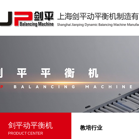
剑平动平衡机
教培行业
PRODUCT CENTER