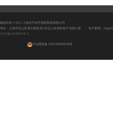
版权所有 © 2011 上海剑平动平衡机制造有限公司
地址：上海市宝山区海宇路联东U谷宝山未来科技产业港12栋 电子邮箱：fengfei@jpd
沪ICP备14038095号-3
沪公网安备 31011302003330号