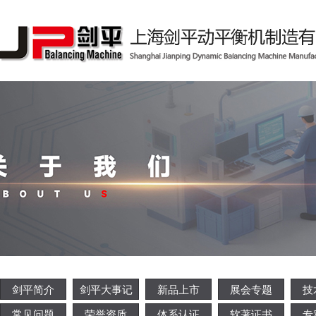
剑平简介
剑平大事记
新品上市
展会专题
技
常见问题
荣誉资质
体系认证
软著证书
专