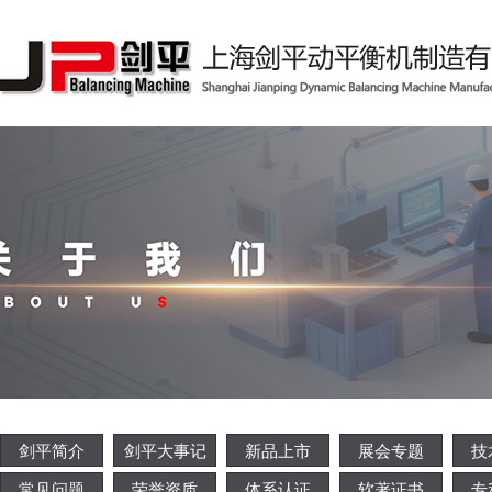
剑平简介
剑平大事记
新品上市
展会专题
技
常见问题
荣誉资质
体系认证
软著证书
专