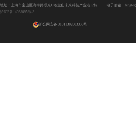
地址：上海市宝山区海宇路联东U谷宝山未来科技产业港12栋 电子邮箱：fengfei@jpd
沪ICP备14038095号-3
沪公网安备 31011302003330号