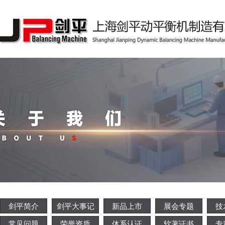
剑平简介
剑平大事记
新品上市
展会专题
技
常见问题
荣誉资质
体系认证
软著证书
专