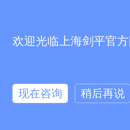
欢迎光临上海剑平官方
现在咨询
稍后再说
在线咨询