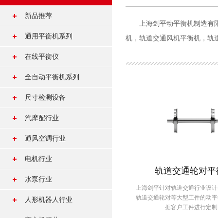
新品推荐
上海剑平动平衡机制造有
平衡机新品推荐
通用平衡机系列
机，轨道交通风机平衡机，轨
高速平衡机
在线平衡仪
圈带平衡机
现场平衡仪
全自动平衡机系列
万向节平衡机
立式钻孔全自动
尺寸检测设备
双驱动平衡机
立式铣削全自动
尺寸检测
汽摩配行业
单面立式平衡机
激光去重全自动
涡流探伤
汽车电机
通风空调行业
双面立式平衡机
转子钻孔全自动平衡机
轮胎轮毂端径跳设备
皮带轮飞轮
立式气动主轴平衡机
轴流风叶平衡机
电机行业
绕线转子全自动平衡机
冷凝风扇端径跳设备
轨道交通轮对平
汽车制动系统
自动定位平衡机
离心叶轮平衡机
微型磁电机转子平衡机
水泵行业
发电机转子全自动
暖风机端径跳设备
上海剑平针对轨道交通行业设计
汽车空调系统
自驱动平衡机
贯流风叶平衡机
开关磁阻电机平衡机
轨道交通轮对等大型工件的动平
新能源电机全自动
水泵叶轮平衡机
人形机器人行业
贯流风扇端径跳设备
汽车动力总成
据客户工件进行定制
电测系统
外转子风机平衡机
磁钢转子平衡机
水泵电机转子平衡机