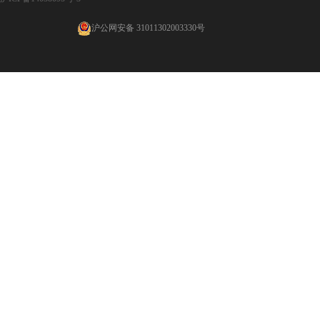
沪公网安备 31011302003330号