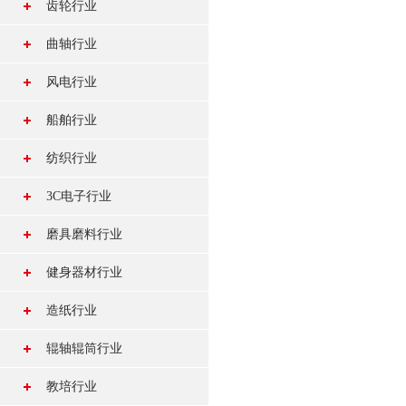
齿轮行业
汽车齿轮平衡机
曲轴行业
发动机齿轮平衡机
摩托车曲轴平衡机
风电行业
机械齿轮平衡机
汽车曲轴平衡机
风力发电机转子平衡机
船舶行业
船舶曲轴平衡机
电力能源转子准高速平
船舶飞轮平衡机
纺织行业
航空曲轴平衡机
衡机
船舶螺旋桨平衡机
纺杯平衡机
3C电子行业
大型机车曲轴平衡机
船舶推进器平衡机
分梳辊平衡机
电脑风扇平衡机
磨具磨料行业
船舶法兰平衡机
倍捻机锭子平衡机
锯片平衡机
健身器材行业
船舶增压器平衡机
槽筒轴平衡机
砂轮平衡机
跑步机电机平衡机
造纸行业
磨轮平衡机
跑步机飞轮平衡机
烘缸平衡机
辊轴辊筒行业
跑步机辊筒平衡机
辊轴辊筒平衡机
教培行业
跑步机电机壳平衡机