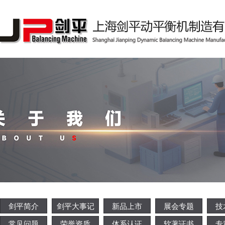
剑平简介
剑平大事记
新品上市
展会专题
技
常见问题
荣誉资质
体系认证
软著证书
专