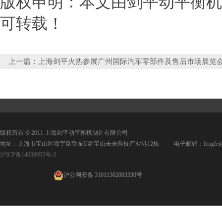
版权申明：本文由剑平动平衡机http
可转载！
上一篇：
上海剑平火热参展广州国际汽车零部件及售后市场展览
版权所有 © 2011 上海剑平动平衡机制造有限公司
地址：上海市宝山区海宇路联东U谷宝山未来科技产业港12栋 电子邮箱：fengfei@jpd
沪ICP备14038095号-3
沪公网安备 31011302003330号