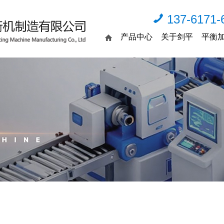
137-6171-
产品中心
关于剑平
平衡