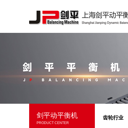
剑平动平衡机
齿轮行业
PRODUCT CENTER