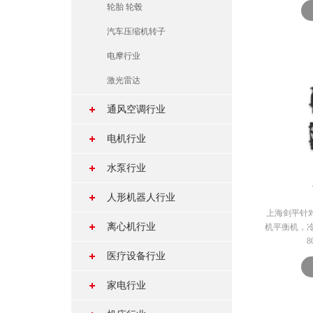
叶轮端径跳设备
轮胎 轮毂
汽车压缩机转子
电摩行业
激光雷达
通风空调行业
轴流风叶平衡机
电机行业
离心叶轮平衡机
微型磁电机转子平衡机
水泵行业
贯流风叶平衡机
开关磁阻电机平衡机
水泵叶轮平衡机
人形机器人行业
外转子风机平衡机
上海剑平针
磁钢转子平衡机
水泵电机转子平衡机
机器人空心杯转子平衡
离心机行业
机平衡机，冷
风机整体动平衡机
鼠笼电机转子平衡机
8
水泵联轴器平衡机
机
卧螺离心机转子平衡机
医疗设备行业
空压机转子平衡机
轴向磁通电机平衡机
真空泵转子平衡机
高压风机平衡机
医疗离心机转子平衡机
家电行业
空心杯转子平衡机
泥浆泵曲轴总成平衡机
罗茨风机平衡机
CT机靶盘转子平衡机