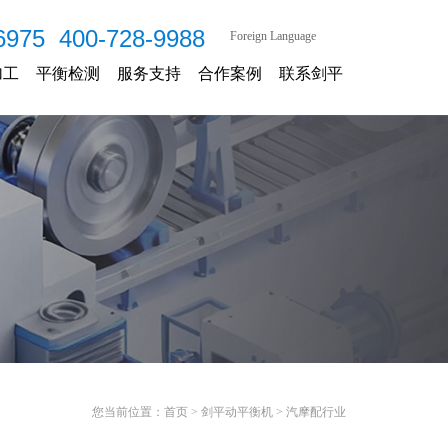
6975 400-728-9988
Foreign Language
加工
平衡检测
服务支持
合作案例
联系剑平
您当前位置：
首页
>
剑平动平衡机
>
汽摩配行业