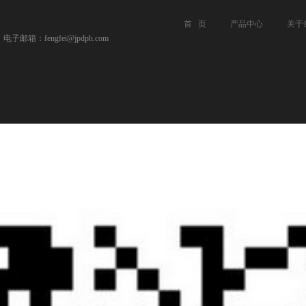
首 页
产品中心
关于
fengfei@jpdph.com