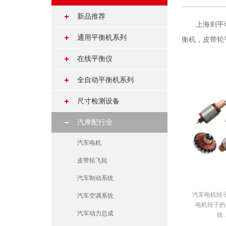
新品推荐
上海剑平
平衡机新品推荐
通用平衡机系列
衡机，皮带轮
高速平衡机
在线平衡仪
圈带平衡机
现场平衡仪
全自动平衡机系列
万向节平衡机
立式钻孔全自动
尺寸检测设备
双驱动平衡机
立式铣削全自动
尺寸检测
汽摩配行业
单面立式平衡机
激光去重全自动
涡流探伤
汽车电机
双面立式平衡机
转子钻孔全自动平衡机
轮胎轮毂端径跳设备
皮带轮飞轮
立式气动主轴平衡机
绕线转子全自动平衡机
冷凝风扇端径跳设备
汽车制动系统
自动定位平衡机
发电机转子全自动
暖风机端径跳设备
汽车电机转
汽车空调系统
自驱动平衡机
电机转子的
新能源电机全自动
贯流风扇端径跳设备
汽车动力总成
统
电测系统