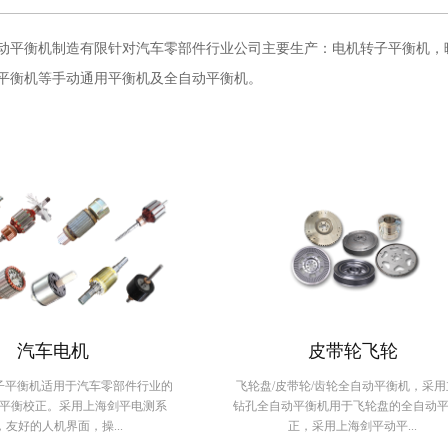
动平衡机制造有限针对汽车零部件行业公司主要生产：电机转子平衡机，
平衡机等手动通用平衡机及全自动平衡机。
汽车电机
皮带轮飞轮
子平衡机适用于汽车零部件行业的
飞轮盘/皮带轮/齿轮全自动平衡机，采用
平衡校正。采用上海剑平电测系
钻孔全自动平衡机用于飞轮盘的全自动
，友好的人机界面，操...
正，采用上海剑平动平...