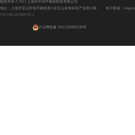
版权所有 © 2011 上海剑平动平衡机制造有限公司
地址：上海市宝山区海宇路联东U谷宝山未来科技产业港12栋 电子邮箱：fengfei@jpd
沪ICP备14038095号-3
沪公网安备 31011302003330号