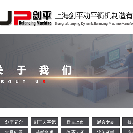
剑平简介
剑平大事记
新品上市
展会专题
技
常见问题
荣誉资质
体系认证
软著证书
专