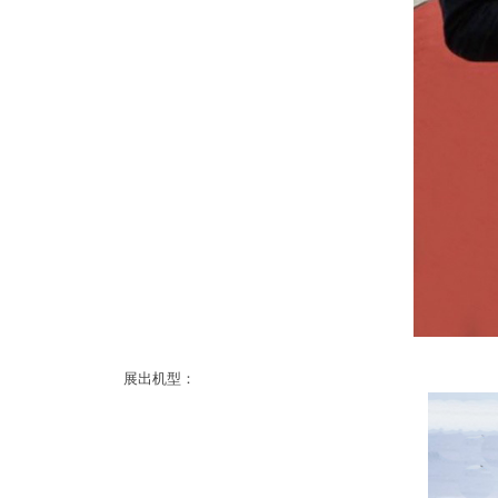
展出机型：