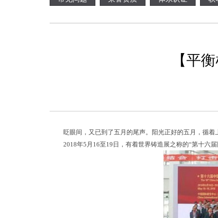
【平衡
眨眼间，又已到了五月的尾声。阳光正好的五月，循着
2018
年
5
月
16
至
19
日，有着世界铸造展之称的“第十六届