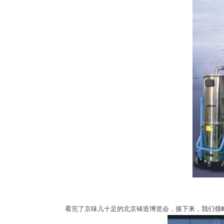
看完了京味儿十足的北京铸造博览会，接下来，我们领