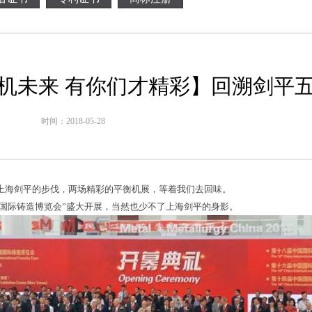
机未来 有你们才精彩】回溯剑平
时间：2018-05-28
上海剑平的步伐，两场精彩的平衡机展，等着我们去回味。
国际铸造博览会”盛大开展，当然也少不了上海剑平的身影。