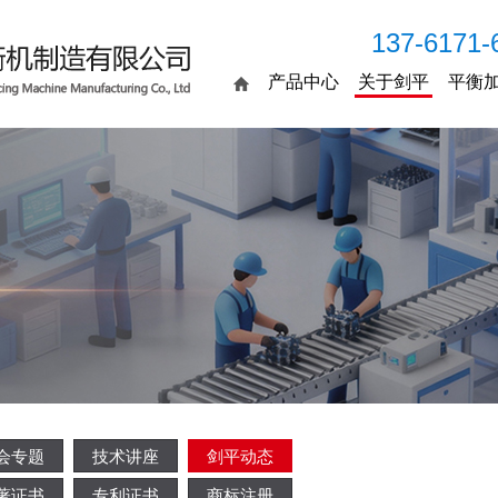
137-6171-
产品中心
关于剑平
平衡
会专题
技术讲座
剑平动态
著证书
专利证书
商标注册