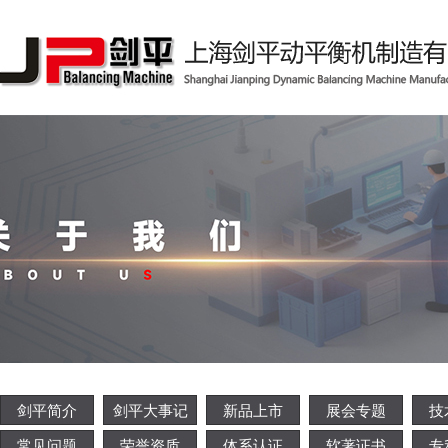
剑平简介
剑平大事记
新品上市
展会专题
技
常见问题
荣誉资质
体系认证
软著证书
专