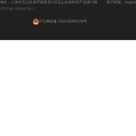
地址：上海市宝山区海宇路联东U谷宝山未来科技产业港12栋 电子邮箱：fengfei@jpd
沪ICP备14038095号-3
沪公网安备 31011302003330号