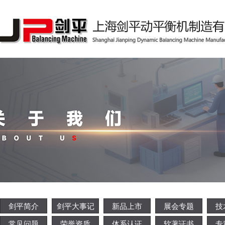
剑平简介
剑平大事记
新品上市
展会专题
技
常见问题
荣誉资质
体系认证
软著证书
专