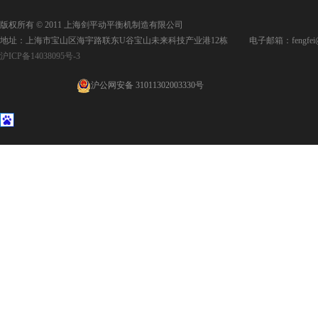
版权所有 © 2011 上海剑平动平衡机制造有限公司
地址：上海市宝山区海宇路联东U谷宝山未来科技产业港12栋 电子邮箱：fengfei@jpd
沪ICP备14038095号-3
沪公网安备 31011302003330号