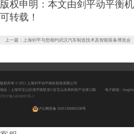
版权申明：本文由剑平动平衡机http
可转载！
上一篇：
上海剑平与您相约武汉汽车制造技术及智能装备博览会
版权所有 © 2011 上海剑平动平衡机制造有限公司
地址：上海市宝山区海宇路联东U谷宝山未来科技产业港12栋 电子邮箱：fengfei@jpd
沪ICP备14038095号-3
沪公网安备 31011302003330号