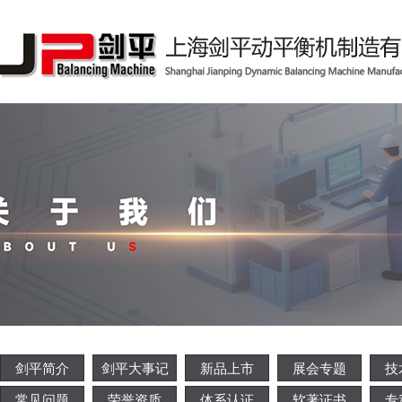
剑平简介
剑平大事记
新品上市
展会专题
技
常见问题
荣誉资质
体系认证
软著证书
专