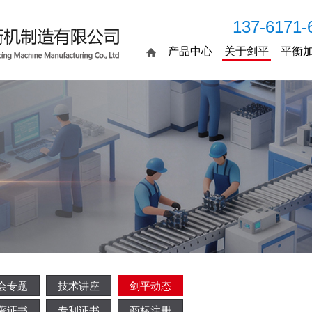
137-6171-
产品中心
关于剑平
平衡
会专题
技术讲座
剑平动态
著证书
专利证书
商标注册