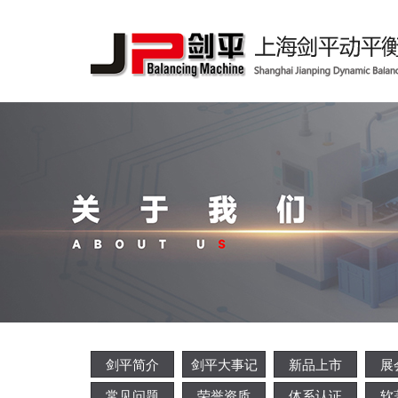
剑平简介
剑平大事记
新品上市
展
常见问题
荣誉资质
体系认证
软