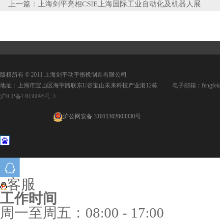
上一篇：
上海剑平亮相CSIE上海国际工业自动化及机器人展
版权所有 © 2011 上海剑平动平衡机制造有限公司
地址：上海市宝山区海宇路联东U谷宝山未来科技产业港12栋 电子邮箱：fengfei@jpd
沪ICP备14038095号-3
沪公网安备 31011302003330号
客服
工作时间
周一至周五：08:00 - 17:00