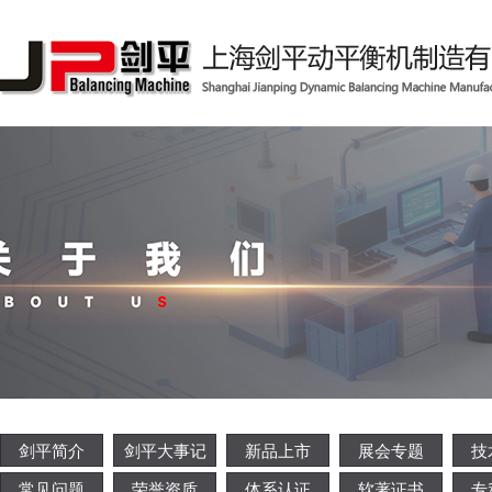
剑平简介
剑平大事记
新品上市
展会专题
技
常见问题
荣誉资质
体系认证
软著证书
专