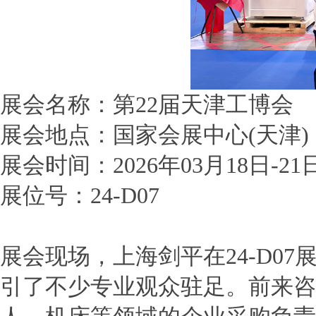
展会名称：第
22
届天津工博会
展会地点：国家会展中心
(
天津
)
展会时间：
2026
年
03
月
18
日
-21
展位号：
24-D07
展会现场，上海剑平在
24-D07
引了不少专业观众驻足。前来咨