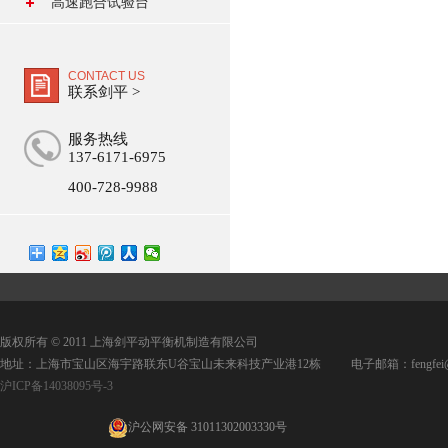
全自动车轮总成生产线
高速跑合试验台
全自动轮毂生产线
机床主轴跑合台
全自动制动盘流水线
CONTACT US
离心风叶高速跑合台
联系剑平 >
风扇组装装配线
传动轴高速跑合台
服务热线
137-6171-6975
400-728-9988
版权所有 © 2011 上海剑平动平衡机制造有限公司
地址：上海市宝山区海宇路联东U谷宝山未来科技产业港12栋 电子邮箱：fengfei@jpd
沪ICP备14038095号-3
沪公网安备 31011302003330号