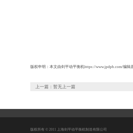
版权申明：本文由剑平动平衡机https://www.jpdph.co
上一篇：
暂无上一篇
版权所有 © 2011 上海剑平动平衡机制造有限公司