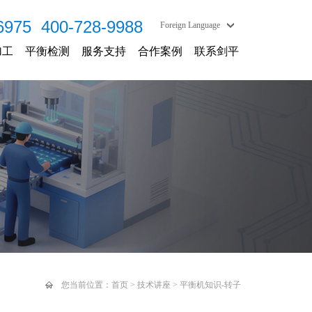
6975 400-728-9988
Foreign Language
加工
平衡检测
服务支持
合作案例
联系剑平
您当前位置：
首页
>
技术讲座
>
平衡机知识-转子