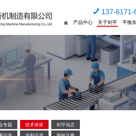
137-6171-
产品中心
关于剑平
平衡
会专题
技术讲座
剑平动态
著证书
专利证书
商标注册