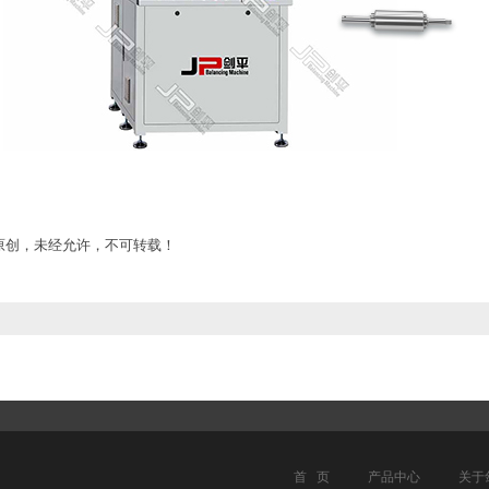
m/编辑原创，未经允许，不可转载！
首 页
产品中心
关于