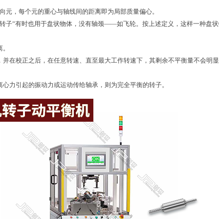
向元，每个元的重心与轴线间的距离即为局部质量偏心。
“转子”有时也用于盘状物体，没有轴颈——如飞轮。按上述定义，这样一种盘
离。
，并在校正之后，在任意转速、直至最大工作转速下，其剩余不平衡量不会明显
离心力引起的振动力或运动传给轴承，则为完全平衡的转子。