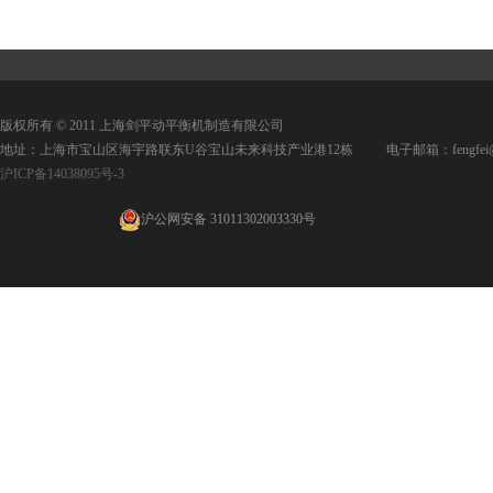
版权所有 © 2011 上海剑平动平衡机制造有限公司
地址：上海市宝山区海宇路联东U谷宝山未来科技产业港12栋 电子邮箱：fengfei@jpd
沪ICP备14038095号-3
沪公网安备 31011302003330号