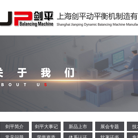
剑平简介
剑平大事记
新品上市
展会专题
技
常见问题
荣誉资质
体系认证
软著证书
专