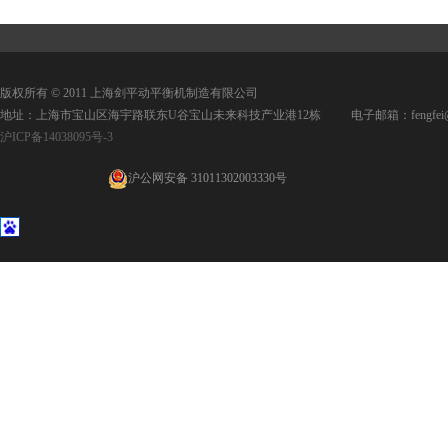
版权所有 © 2011 上海剑平动平衡机制造有限公司
地址：上海市宝山区海宇路联东U谷宝山未来科技产业港12栋 电子邮箱：fengfei@jpd
沪ICP备14038095号-3
沪公网安备 31011302003330号