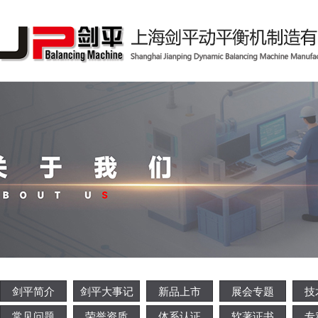
剑平简介
剑平大事记
新品上市
展会专题
技
常见问题
荣誉资质
体系认证
软著证书
专