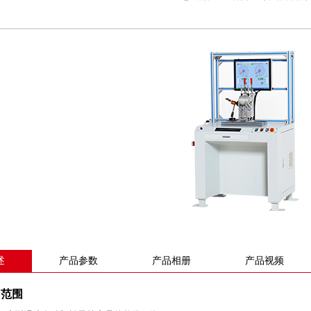
述
产品参数
产品相册
产品视频
用范围