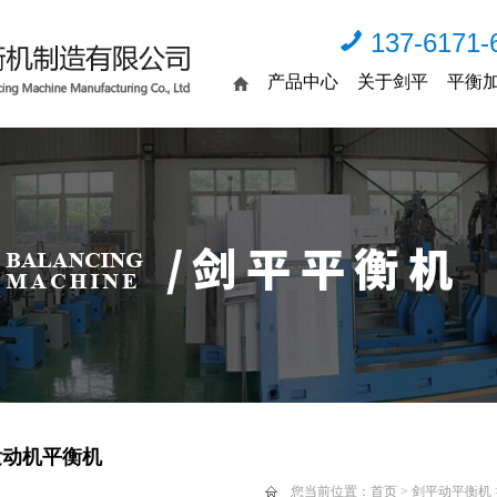
137-6171-
产品中心
关于剑平
平衡
发动机平衡机
您当前位置：
首页
>
剑平动平衡机