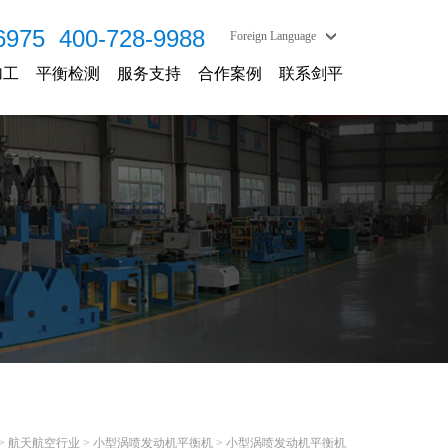
6975 400-728-9988
Foreign Language
加工
平衡检测
服务支持
合作案例
联系剑平
>
航天航空行业
>
小型涡喷发动机平衡机
>
小型涡喷发动机平衡机