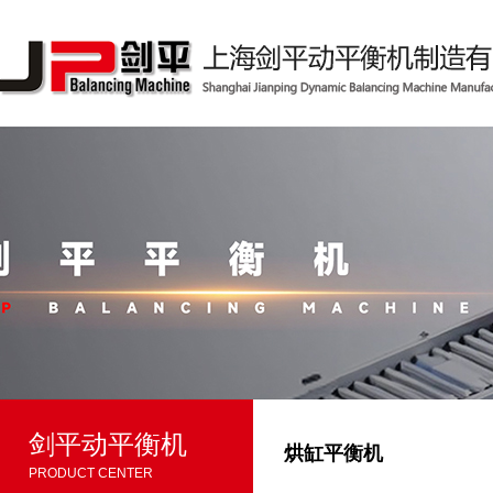
剑平动平衡机
烘缸平衡机
PRODUCT CENTER