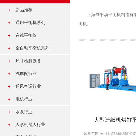
新品推荐
上海剑平动平衡机制造有
平衡机新品推荐
通用平衡机系列
衡机。
高速平衡机
在线平衡仪
圈带平衡机
现场平衡仪
全自动平衡机系列
万向节平衡机
立式钻孔全自动
尺寸检测设备
双驱动平衡机
立式铣削全自动
尺寸检测
汽摩配行业
单面立式平衡机
激光去重全自动
涡流探伤
汽车电机
通风空调行业
双面立式平衡机
转子钻孔全自动平衡机
轮胎轮毂端径跳设备
皮带轮飞轮
立式气动主轴平衡机
轴流风叶平衡机
电机行业
绕线转子全自动平衡机
冷凝风扇端径跳设备
汽车制动系统
自动定位平衡机
离心叶轮平衡机
微型磁电机转子平衡机
水泵行业
发电机转子全自动
暖风机端径跳设备
汽车空调系统
大型造纸机烘缸
自驱动平衡机
贯流风叶平衡机
开关磁阻电机平衡机
新能源电机全自动
水泵叶轮平衡机
人形机器人行业
贯流风扇端径跳设备
汽车动力总成
电测系统
外转子风机平衡机
磁钢转子平衡机
应用范围 应用于造纸机烘缸等
水泵电机转子平衡机