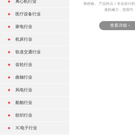
叶轮端径跳设备
机器人空心杯转子平衡
离心机行业
轮胎 轮毂
衡校验。 产品特点 1.专业设计
风机整体动平衡机
鼠笼电机转子平衡机
水泵联轴器平衡机
递机械力，坚固可..
机
汽车压缩机转子
卧螺离心机转子平衡机
医疗设备行业
空压机转子平衡机
轴向磁通电机平衡机
真空泵转子平衡机
电摩行业
查看详细 +
高压风机平衡机
医疗离心机转子平衡机
家电行业
空心杯转子平衡机
泥浆泵曲轴总成平衡机
激光雷达
罗茨风机平衡机
CT机靶盘转子平衡机
无刷电机转子平衡机
厨房风机平衡机
机床行业
风机现场平衡仪
微型电机转子平衡机
吸尘器平衡机
机床主轴
轨道交通行业
小型电机转子平衡机
榨汁机平衡机
加工中心电机
轨道交通轮对平衡机
齿轮行业
中型电机转子平衡机
冰箱冷凝风扇平衡机
机床主轴箱
轨道交通刹车盘制动盘
汽车齿轮平衡机
曲轴行业
大型电机转子平衡机
壁挂炉风机平衡机
机床动力电机
平衡机
发动机齿轮平衡机
摩托车曲轴平衡机
风电行业
洗衣机滚筒平衡机
刀具/刀柄
轨道交通传动轴平衡机
机械齿轮平衡机
汽车曲轴平衡机
吹风机平衡机
风力发电机转子平衡机
船舶行业
轨道交通风机平衡机
船舶曲轴平衡机
洗衣机电机转子平衡机
电力能源转子准高速平
船舶飞轮平衡机
纺织行业
轨道交通牵引电机平衡
航空曲轴平衡机
衡机
机
船舶螺旋桨平衡机
纺杯平衡机
3C电子行业
大型机车曲轴平衡机