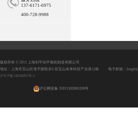
137-6171-6975
400-728-9988
版权所有 © 2011 上海剑平动平衡机制造有限公司
地址：上海市宝山区海宇路联东U谷宝山未来科技产业港12栋 电子邮箱：fengfei@jpd
沪ICP备14038095号-3
沪公网安备 31011302003330号