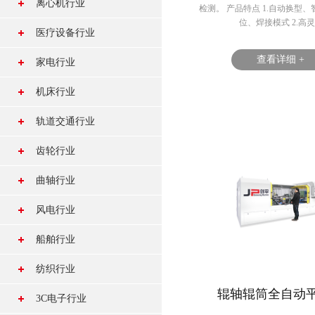
叶轮端径跳设备
机器人空心杯转子平衡
离心机行业
轮胎 轮毂
检测。 产品特点 1.自动换型
风机整体动平衡机
鼠笼电机转子平衡机
水泵联轴器平衡机
位、焊接模式 2.高灵.
机
汽车压缩机转子
卧螺离心机转子平衡机
医疗设备行业
空压机转子平衡机
轴向磁通电机平衡机
真空泵转子平衡机
电摩行业
查看详细 +
高压风机平衡机
医疗离心机转子平衡机
家电行业
空心杯转子平衡机
泥浆泵曲轴总成平衡机
激光雷达
罗茨风机平衡机
CT机靶盘转子平衡机
无刷电机转子平衡机
厨房风机平衡机
机床行业
风机现场平衡仪
微型电机转子平衡机
吸尘器平衡机
机床主轴
轨道交通行业
小型电机转子平衡机
榨汁机平衡机
加工中心电机
轨道交通轮对平衡机
齿轮行业
中型电机转子平衡机
冰箱冷凝风扇平衡机
机床主轴箱
轨道交通刹车盘制动盘
汽车齿轮平衡机
曲轴行业
大型电机转子平衡机
壁挂炉风机平衡机
机床动力电机
平衡机
发动机齿轮平衡机
摩托车曲轴平衡机
风电行业
洗衣机滚筒平衡机
刀具/刀柄
轨道交通传动轴平衡机
机械齿轮平衡机
汽车曲轴平衡机
吹风机平衡机
风力发电机转子平衡机
船舶行业
轨道交通风机平衡机
船舶曲轴平衡机
洗衣机电机转子平衡机
电力能源转子准高速平
船舶飞轮平衡机
纺织行业
轨道交通牵引电机平衡
航空曲轴平衡机
衡机
机
辊轴辊筒全自动
船舶螺旋桨平衡机
纺杯平衡机
3C电子行业
大型机车曲轴平衡机