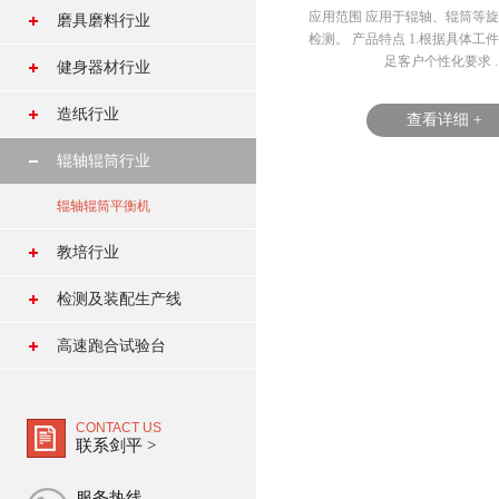
船舶推进器平衡机
分梳辊平衡机
应用范围 应用于辊轴、辊筒等
电脑风扇平衡机
磨具磨料行业
检测。 产品特点 1.根据具体工
船舶法兰平衡机
倍捻机锭子平衡机
足客户个性化要求 ..
锯片平衡机
健身器材行业
船舶增压器平衡机
槽筒轴平衡机
砂轮平衡机
跑步机电机平衡机
造纸行业
查看详细 +
磨轮平衡机
跑步机飞轮平衡机
烘缸平衡机
辊轴辊筒行业
跑步机辊筒平衡机
辊轴辊筒平衡机
跑步机电机壳平衡机
教培行业
教学用平衡机
检测及装配生产线
全自动车轮总成生产线
高速跑合试验台
全自动轮毂生产线
机床主轴跑合台
全自动制动盘流水线
CONTACT US
离心风叶高速跑合台
联系剑平 >
风扇组装装配线
传动轴高速跑合台
服务热线