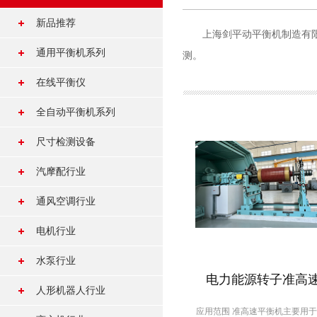
新品推荐
上海剑平动平衡机制造有
平衡机新品推荐
通用平衡机系列
测。
高速平衡机
在线平衡仪
圈带平衡机
现场平衡仪
全自动平衡机系列
万向节平衡机
立式钻孔全自动
尺寸检测设备
双驱动平衡机
立式铣削全自动
尺寸检测
汽摩配行业
单面立式平衡机
激光去重全自动
涡流探伤
汽车电机
通风空调行业
双面立式平衡机
转子钻孔全自动平衡机
轮胎轮毂端径跳设备
皮带轮飞轮
立式气动主轴平衡机
轴流风叶平衡机
电机行业
绕线转子全自动平衡机
冷凝风扇端径跳设备
汽车制动系统
自动定位平衡机
离心叶轮平衡机
微型磁电机转子平衡机
水泵行业
发电机转子全自动
暖风机端径跳设备
汽车空调系统
电力能源转子准高
自驱动平衡机
贯流风叶平衡机
开关磁阻电机平衡机
新能源电机全自动
水泵叶轮平衡机
人形机器人行业
贯流风扇端径跳设备
汽车动力总成
电测系统
外转子风机平衡机
磁钢转子平衡机
应用范围 准高速平衡机主要用
水泵电机转子平衡机