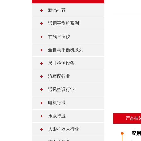
新品推荐
平衡机新品推荐
通用平衡机系列
高速平衡机
在线平衡仪
圈带平衡机
现场平衡仪
全自动平衡机系列
万向节平衡机
立式钻孔全自动
尺寸检测设备
双驱动平衡机
立式铣削全自动
尺寸检测
汽摩配行业
单面立式平衡机
激光去重全自动
涡流探伤
汽车电机
通风空调行业
双面立式平衡机
转子钻孔全自动平衡机
轮胎轮毂端径跳设备
皮带轮飞轮
立式气动主轴平衡机
轴流风叶平衡机
电机行业
绕线转子全自动平衡机
冷凝风扇端径跳设备
汽车制动系统
自动定位平衡机
离心叶轮平衡机
微型磁电机转子平衡机
水泵行业
发电机转子全自动
产品描
暖风机端径跳设备
汽车空调系统
自驱动平衡机
贯流风叶平衡机
开关磁阻电机平衡机
新能源电机全自动
水泵叶轮平衡机
人形机器人行业
贯流风扇端径跳设备
应
汽车动力总成
电测系统
外转子风机平衡机
磁钢转子平衡机
水泵电机转子平衡机