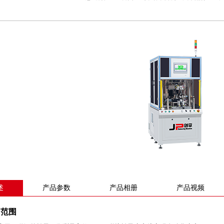
述
产品参数
产品相册
产品视频
用范围