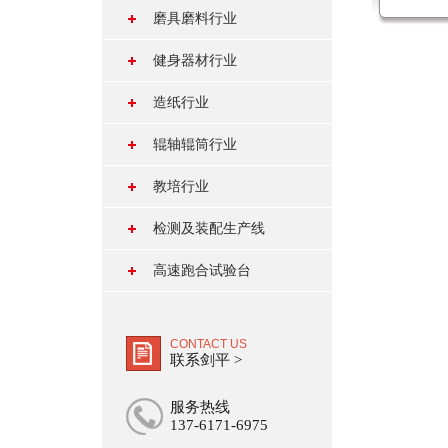
船舶推进器平衡机
分梳辊平衡机
电脑风扇平衡机
磨具磨料行业
船舶法兰平衡机
倍捻机锭子平衡机
锯片平衡机
健身器材行业
船舶增压器平衡机
槽筒轴平衡机
砂轮平衡机
跑步机电机平衡机
造纸行业
磨轮平衡机
跑步机飞轮平衡机
烘缸平衡机
辊轴辊筒行业
跑步机辊筒平衡机
辊轴辊筒平衡机
教培行业
跑步机电机壳平衡机
教学用平衡机
检测及装配生产线
全自动车轮总成生产线
高速跑合试验台
全自动轮毂生产线
机床主轴跑合台
全自动制动盘流水线
CONTACT US
离心风叶高速跑合台
联系剑平 >
风扇组装装配线
传动轴高速跑合台
服务热线
137-6171-6975