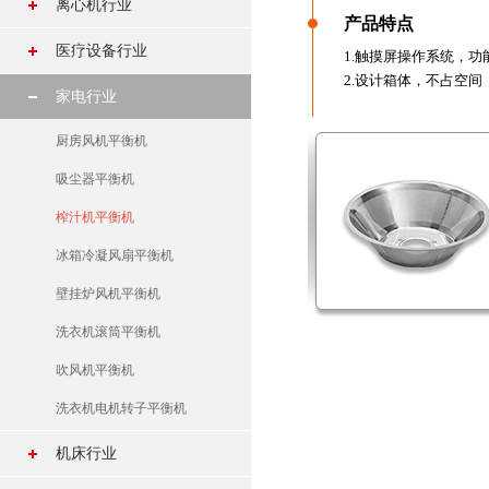
叶轮端径跳设备
机器人空心杯转子平衡
离心机行业
轮胎 轮毂
风机整体动平衡机
产品特点
鼠笼电机转子平衡机
水泵联轴器平衡机
机
汽车压缩机转子
卧螺离心机转子平衡机
医疗设备行业
1.触摸屏操作系统，功
空压机转子平衡机
轴向磁通电机平衡机
真空泵转子平衡机
2.设计箱体，不占空间
电摩行业
高压风机平衡机
医疗离心机转子平衡机
家电行业
空心杯转子平衡机
泥浆泵曲轴总成平衡机
激光雷达
罗茨风机平衡机
CT机靶盘转子平衡机
无刷电机转子平衡机
厨房风机平衡机
风机现场平衡仪
微型电机转子平衡机
吸尘器平衡机
小型电机转子平衡机
榨汁机平衡机
中型电机转子平衡机
冰箱冷凝风扇平衡机
大型电机转子平衡机
壁挂炉风机平衡机
洗衣机滚筒平衡机
吹风机平衡机
洗衣机电机转子平衡机
机床行业