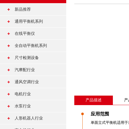
新品推荐
平衡机新品推荐
通用平衡机系列
高速平衡机
在线平衡仪
圈带平衡机
现场平衡仪
全自动平衡机系列
万向节平衡机
立式钻孔全自动
尺寸检测设备
双驱动平衡机
立式铣削全自动
尺寸检测
汽摩配行业
单面立式平衡机
激光去重全自动
涡流探伤
汽车电机
通风空调行业
双面立式平衡机
转子钻孔全自动平衡机
轮胎轮毂端径跳设备
皮带轮飞轮
立式气动主轴平衡机
轴流风叶平衡机
电机行业
绕线转子全自动平衡机
冷凝风扇端径跳设备
产品描述
产
汽车制动系统
自动定位平衡机
离心叶轮平衡机
微型磁电机转子平衡机
水泵行业
发电机转子全自动
暖风机端径跳设备
汽车空调系统
应用范围
自驱动平衡机
贯流风叶平衡机
开关磁阻电机平衡机
新能源电机全自动
水泵叶轮平衡机
人形机器人行业
贯流风扇端径跳设备
汽车动力总成
单面立式平衡机适用于
电测系统
外转子风机平衡机
磁钢转子平衡机
水泵电机转子平衡机