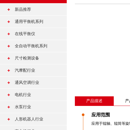
新品推荐
平衡机新品推荐
通用平衡机系列
高速平衡机
在线平衡仪
圈带平衡机
现场平衡仪
全自动平衡机系列
万向节平衡机
立式钻孔全自动
尺寸检测设备
双驱动平衡机
立式铣削全自动
尺寸检测
汽摩配行业
单面立式平衡机
激光去重全自动
涡流探伤
汽车电机
通风空调行业
双面立式平衡机
转子钻孔全自动平衡机
轮胎轮毂端径跳设备
皮带轮飞轮
立式气动主轴平衡机
轴流风叶平衡机
电机行业
绕线转子全自动平衡机
冷凝风扇端径跳设备
产品描述
产
汽车制动系统
自动定位平衡机
离心叶轮平衡机
微型磁电机转子平衡机
水泵行业
发电机转子全自动
暖风机端径跳设备
汽车空调系统
应用范围
自驱动平衡机
贯流风叶平衡机
开关磁阻电机平衡机
新能源电机全自动
水泵叶轮平衡机
人形机器人行业
贯流风扇端径跳设备
汽车动力总成
应用于辊轴、辊筒等旋
电测系统
外转子风机平衡机
磁钢转子平衡机
水泵电机转子平衡机