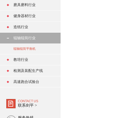
船舶推进器平衡机
分梳辊平衡机
电脑风扇平衡机
磨具磨料行业
船舶法兰平衡机
倍捻机锭子平衡机
锯片平衡机
健身器材行业
船舶增压器平衡机
槽筒轴平衡机
砂轮平衡机
跑步机电机平衡机
造纸行业
磨轮平衡机
跑步机飞轮平衡机
烘缸平衡机
辊轴辊筒行业
跑步机辊筒平衡机
辊轴辊筒平衡机
跑步机电机壳平衡机
教培行业
教学用平衡机
检测及装配生产线
全自动车轮总成生产线
高速跑合试验台
全自动轮毂生产线
机床主轴跑合台
全自动制动盘流水线
CONTACT US
离心风叶高速跑合台
联系剑平 >
风扇组装装配线
传动轴高速跑合台
服务热线