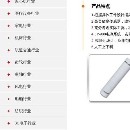
叶轮端径跳设备
机器人空心杯转子平衡
离心机行业
轮胎 轮毂
风机整体动平衡机
产品特点
鼠笼电机转子平衡机
水泵联轴器平衡机
机
汽车压缩机转子
卧螺离心机转子平衡机
医疗设备行业
1.根据具体工件设计
空压机转子平衡机
轴向磁通电机平衡机
真空泵转子平衡机
2.高灵敏度传感器，
电摩行业
高压风机平衡机
医疗离心机转子平衡机
家电行业
空心杯转子平衡机
3.充分考虑实际工况，
泥浆泵曲轴总成平衡机
激光雷达
4. JP-900电测系
罗茨风机平衡机
CT机靶盘转子平衡机
无刷电机转子平衡机
厨房风机平衡机
机床行业
5. 模块化设计，应用
风机现场平衡仪
6.人工上下料
微型电机转子平衡机
吸尘器平衡机
机床主轴
轨道交通行业
小型电机转子平衡机
榨汁机平衡机
加工中心电机
轨道交通轮对平衡机
齿轮行业
中型电机转子平衡机
冰箱冷凝风扇平衡机
机床主轴箱
轨道交通刹车盘制动盘
汽车齿轮平衡机
曲轴行业
大型电机转子平衡机
壁挂炉风机平衡机
机床动力电机
平衡机
发动机齿轮平衡机
摩托车曲轴平衡机
风电行业
洗衣机滚筒平衡机
刀具/刀柄
轨道交通传动轴平衡机
机械齿轮平衡机
汽车曲轴平衡机
吹风机平衡机
风力发电机转子平衡机
船舶行业
轨道交通风机平衡机
船舶曲轴平衡机
洗衣机电机转子平衡机
电力能源转子准高速平
船舶飞轮平衡机
纺织行业
轨道交通牵引电机平衡
航空曲轴平衡机
衡机
机
船舶螺旋桨平衡机
纺杯平衡机
3C电子行业
大型机车曲轴平衡机