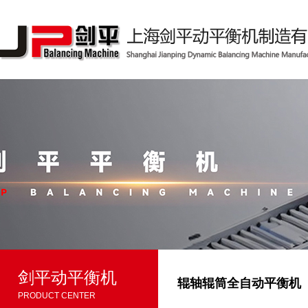
剑平动平衡机
辊轴辊筒全自动平衡机
PRODUCT CENTER