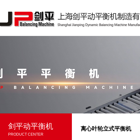
剑平动平衡机
离心叶轮立式平衡机
PRODUCT CENTER