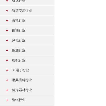
无刷电机转子平衡机
厨房风机平衡机
机床行业
微型电机转子平衡机
吸尘器平衡机
机床主轴
轨道交通行业
小型电机转子平衡机
榨汁机平衡机
加工中心电机
轨道交通轮对平衡机
齿轮行业
中型电机转子平衡机
冰箱冷凝风扇平衡机
机床主轴箱
轨道交通刹车盘制动盘
汽车齿轮平衡机
曲轴行业
大型电机转子平衡机
壁挂炉风机平衡机
机床动力电机
平衡机
发动机齿轮平衡机
摩托车曲轴平衡机
风电行业
洗衣机滚筒平衡机
刀具/刀柄
轨道交通传动轴平衡机
机械齿轮平衡机
汽车曲轴平衡机
吹风机平衡机
风力发电机转子平衡机
船舶行业
轨道交通风机平衡机
船舶曲轴平衡机
洗衣机电机转子平衡机
电力能源转子准高速平
船舶飞轮平衡机
纺织行业
轨道交通牵引电机平衡
航空曲轴平衡机
衡机
机
船舶螺旋桨平衡机
纺杯平衡机
3C电子行业
大型机车曲轴平衡机
船舶推进器平衡机
分梳辊平衡机
电脑风扇平衡机
磨具磨料行业
船舶法兰平衡机
倍捻机锭子平衡机
锯片平衡机
健身器材行业
船舶增压器平衡机
槽筒轴平衡机
砂轮平衡机
跑步机电机平衡机
造纸行业